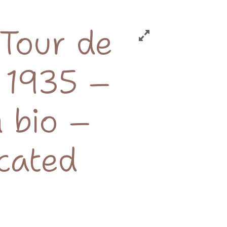
 Tour de
 1935 –
 bio –
cated