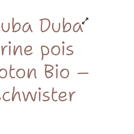
cuba Duba
rine pois
oton Bio –
schwister