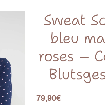
Sweat S
bleu ma
roses – C
Blutsge
79,90
€