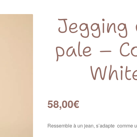
Jegging 
pale – C
White
58,00
€
Ressemble à un jean, s’adapte comme un