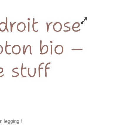
droit rose
oton bio –
 stuff
 legging !