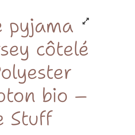
e pyjama
rsey côtelé
Polyester
oton bio –
 Stuff