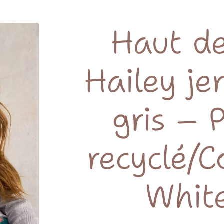
Haut d
Hailey je
gris – 
recyclé/C
White