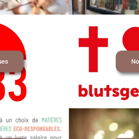
ues
No