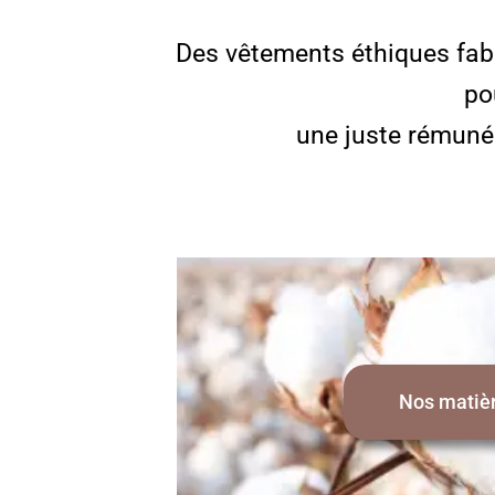
Des vêtements éthiques fab
po
une juste rémunéra
Nos matiè