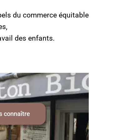
abels du commerce équitable
es,
avail des enfants.
s connaître