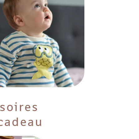
soires
 cadeau