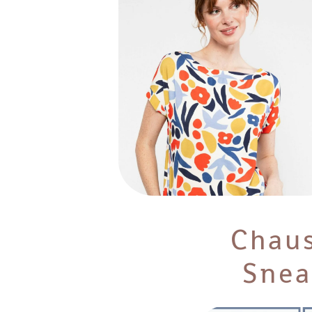
Chau
Snea