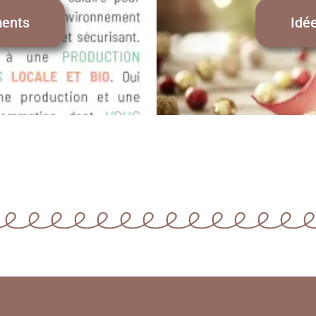
ents
Idé