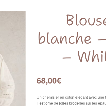
Blous
blanche –
– Whit
68,00
€
Un chemisier en coton élégant avec une
Il est orné de jolies broderies sur les ép