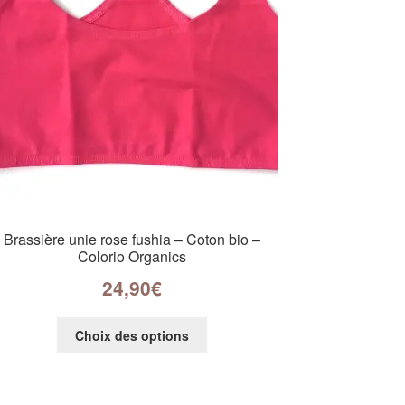
Brassière unie rose fushia – Coton bio –
Colorio Organics
24,90
€
Choix des options