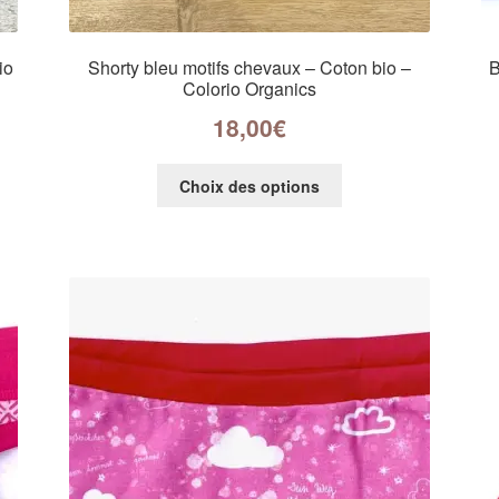
io
Shorty bleu motifs chevaux – Coton bio –
B
Colorio Organics
18,00
€
Choix des options