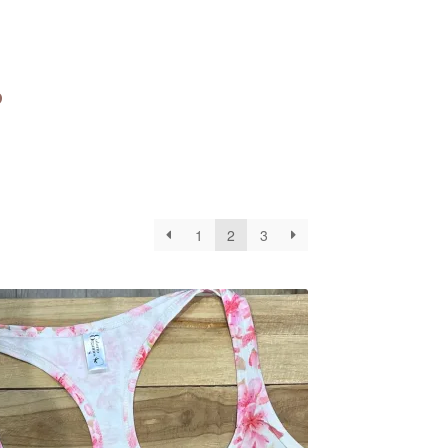
s
1
2
3