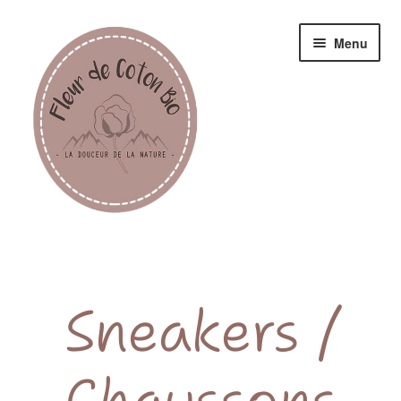
Menu
Femme
Homme
Sneakers /
Enfant
Chaussons
Accessoires